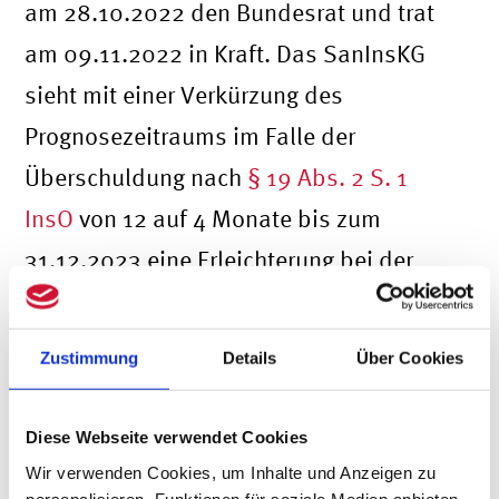
am 28.10.2022 den Bundesrat und trat
am 09.11.2022 in Kraft. Das SanInsKG
sieht mit einer Verkürzung des
Prognosezeitraums im Falle der
Überschuldung nach
§ 19 Abs. 2 S. 1
InsO
von 12 auf 4 Monate bis zum
31.12.2023 eine Erleichterung bei der
Beurteilung der Fortführungsfähigkeit
vor. Dieser verkürzte Prognosezeitraum
Zustimmung
Details
Über Cookies
kann mittels einer rollierenden Ertrags-
und Liquiditätsplanung – bestenfalls mit
Diese Webseite verwendet Cookies
einer integrierten Unternehmensplanung
Wir verwenden Cookies, um Inhalte und Anzeigen zu
personalisieren, Funktionen für soziale Medien anbieten