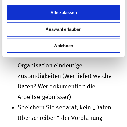
realistische Annahmen
Planen Sie mindestens 17 Wochen
Alle zulassen
auf Wochenbasis
Auswahl erlauben
Stellen Sie für diese mindestens 17
Wochen eine Liquiditätsplanung auf
Ablehnen
Bestimmen Sie innerhalb der
Organisation eindeutige
Zuständigkeiten (Wer liefert welche
Daten? Wer dokumentiert die
Arbeitsergebnisse?)
Speichern Sie separat, kein „Daten-
Überschreiben“ der Vorplanung