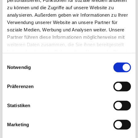
– praktisch umgesetzt werden. Der
zu können und die Zugriffe auf unsere Website zu
inzwischen etablierte und auf
analysieren. Außerdem geben wir Informationen zu Ihrer
Verwendung unserer Website an unsere Partner für
Wochenbasis geführte
soziale Medien, Werbung und Analysen weiter. Unsere
Betrachtungszeitraum von 13 Wochen
Partner führen diese Informationen möglicherweise mit
weiteren Daten zusammen, die Sie ihnen bereitgestellt
sollte unter Berücksichtigung des neuen
haben oder die sie im Rahmen Ihrer Nutzung der Dienste
Prognosezeitraums des SanInsKG auf 17
gesammelt haben.
Einwilligungsauswahl
Notwendig
Wochen (eben diese 4 Monate) erweitert
werden.
Präferenzen
Was ist in der praktischen Umsetzung zu
Statistiken
beachten?
Marketing
Treffen und dokumentieren Sie