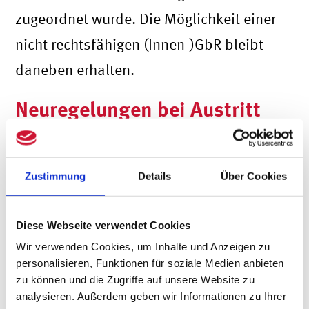
zugeordnet wurde. Die Möglichkeit einer
nicht rechtsfähigen (Innen-)GbR bleibt
daneben erhalten.
Neuregelungen bei Austritt
und Fortführung
Darüber hinaus bleibt die Rechtstechnik
Zustimmung
Details
Über Cookies
der An- und Abwachsungen bei
Gesellschafterein- und -austritten
Diese Webseite verwendet Cookies
Wir verwenden Cookies, um Inhalte und Anzeigen zu
erhalten. Aufgrund des Konzeptwechsels
personalisieren, Funktionen für soziale Medien anbieten
führen aber eine Kündigung
zu können und die Zugriffe auf unsere Website zu
analysieren. Außerdem geben wir Informationen zu Ihrer
beziehungsweise der Tod von