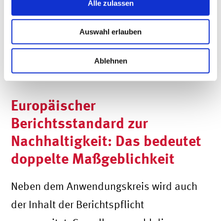
einnimmt. Jedes berichtspflichtige
Alle zulassen
Unternehmen muss sich mit der
Auswahl erlauben
Nachhaltigkeit entlang seiner Lieferkette,
dementsprechend mit seinen Lieferanten
Ablehnen
befassen.
Europäischer
Berichtsstandard zur
Nachhaltigkeit: Das bedeutet
doppelte Maßgeblichkeit
Neben dem Anwendungskreis wird auch
der Inhalt der Berichtspflicht