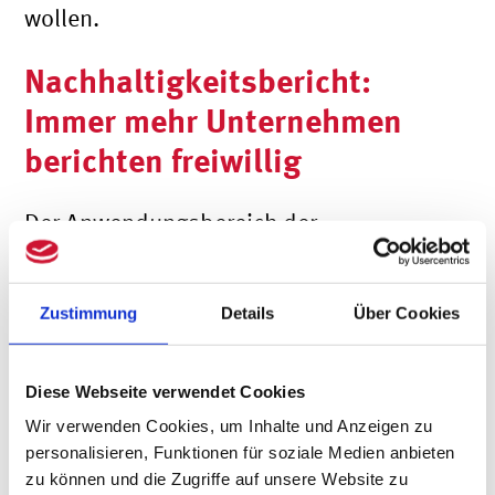
wollen.
Nachhaltigkeitsbericht:
Immer mehr Unternehmen
berichten freiwillig
Der Anwendungsbereich der
Nachhaltigkeitsberichterstattung wird
deutlich ausgeweitet. Zumindest, was
Zustimmung
Details
Über Cookies
die gesetzliche Verpflichtung betrifft. In
den letzten Jahren hat sich der Kreis der
Diese Webseite verwendet Cookies
Unternehmen, die freiwillig
Wir verwenden Cookies, um Inhalte und Anzeigen zu
personalisieren, Funktionen für soziale Medien anbieten
Nachhaltigkeitsberichte erstellen, bereits
zu können und die Zugriffe auf unsere Website zu