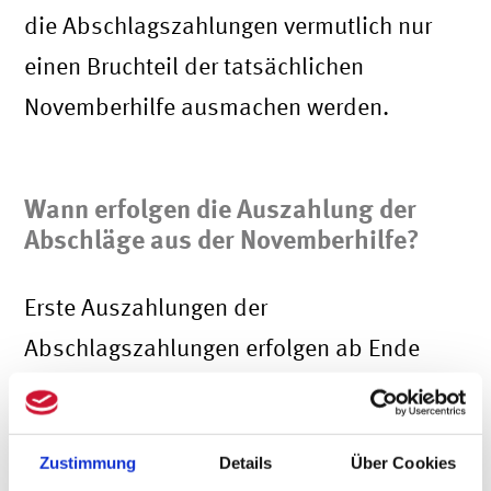
die Abschlagszahlungen vermutlich nur
einen Bruchteil der tatsächlichen
Novemberhilfe ausmachen werden.
Wann erfolgen die Auszahlung der
Abschläge aus der Novemberhilfe?
Erste Auszahlungen der
Abschlagszahlungen erfolgen ab Ende
November 2020. Wann die regulären,
also vollständigen Auszahlungen
Zustimmung
Details
Über Cookies
erfolgen werden, ist noch immer