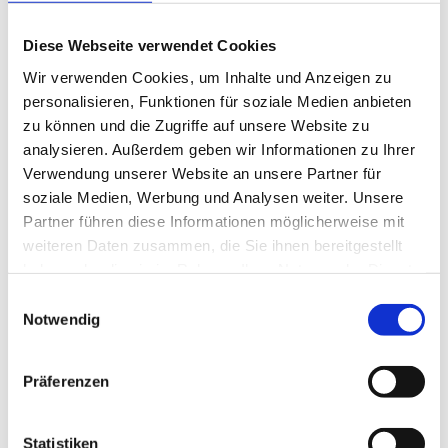
ungeklärt. Offenbar wird momentan das
Diese Webseite verwendet Cookies
Verfahren der regulären Auszahlung
Wir verwenden Cookies, um Inhalte und Anzeigen zu
vorbereitet, damit es unmittelbar im
personalisieren, Funktionen für soziale Medien anbieten
Anschluss an die Abschlagszahlungen
zu können und die Zugriffe auf unsere Website zu
analysieren. Außerdem geben wir Informationen zu Ihrer
gestartet werden kann. Es bleibt
Verwendung unserer Website an unsere Partner für
soziale Medien, Werbung und Analysen weiter. Unsere
abzuwarten, wann das genau sein wird.
Partner führen diese Informationen möglicherweise mit
weiteren Daten zusammen, die Sie ihnen bereitgestellt
haben oder die sie im Rahmen Ihrer Nutzung der Dienste
Wie erfolgt die Antragstellung zur
gesammelt haben.
Einwilligungsauswahl
Novemberhilfe?
Notwendig
Die Antragstellung erfolgt voll
Präferenzen
elektronisch über die
Plattform der
Statistiken