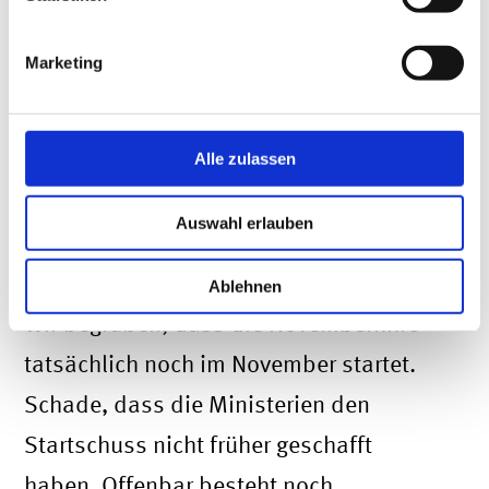
Überbrückungshilfe
. Wir sind dort
weiterhin akkreditiert und können
Marketing
Anträge stellen.
Alle zulassen
Neue Details zum Antragsverfahren
der Novemberhilfe und unsere
Auswahl erlauben
Einschätzung dazu
Ablehnen
Wir begrüßen, dass die Novemberhilfe
tatsächlich noch im November startet.
Schade, dass die Ministerien den
Startschuss nicht früher geschafft
haben. Offenbar besteht noch