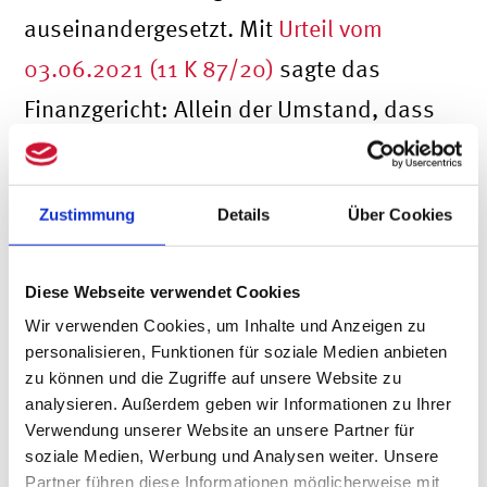
auseinandergesetzt. Mit
Urteil vom
03.06.2021 (11 K 87/20)
sagte das
Finanzgericht: Allein der Umstand, dass
die zum Schreiben der Rechnungen vom
Kläger eingesetzte Software die
Zustimmung
Details
Über Cookies
Rechnungen zwar automatisch
fortlaufend nummeriert, jedoch die
Diese Webseite verwendet Cookies
Löschung bzw. Änderung einzelner
Wir verwenden Cookies, um Inhalte und Anzeigen zu
Rechnungen (ohne Dokumentation
personalisieren, Funktionen für soziale Medien anbieten
zu können und die Zugriffe auf unsere Website zu
dieser) ermöglicht, ist kein hinreichend
analysieren. Außerdem geben wir Informationen zu Ihrer
formaler Mangel in der Buchführung bzw.
Verwendung unserer Website an unsere Partner für
soziale Medien, Werbung und Analysen weiter. Unsere
den Aufzeichnungen. Eine
Partner führen diese Informationen möglicherweise mit