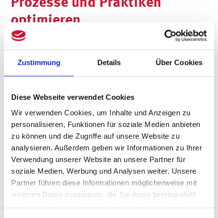
Prozesse und Praktiken
optimieren
Internes Benchmarking ermöglicht
Zustimmung
Details
Über Cookies
Unternehmen, ihre eigenen Abteilungen
und Geschäftsbereiche miteinander zu
Diese Webseite verwendet Cookies
vergleichen. Mit diesem Ansatz werden
Wir verwenden Cookies, um Inhalte und Anzeigen zu
bewährte Praktiken identifiziert und auf
personalisieren, Funktionen für soziale Medien anbieten
breiterer Ebene implementiert. Während
zu können und die Zugriffe auf unsere Website zu
analysieren. Außerdem geben wir Informationen zu Ihrer
einer Restrukturierung ist es
Verwendung unserer Website an unsere Partner für
entscheidend, interne Synergien zu
soziale Medien, Werbung und Analysen weiter. Unsere
Partner führen diese Informationen möglicherweise mit
entdecken und ineffiziente Prozesse zu
weiteren Daten zusammen, die Sie ihnen bereitgestellt
haben oder die sie im Rahmen Ihrer Nutzung der Dienste
optimieren. Durch die Analyse von
gesammelt haben.