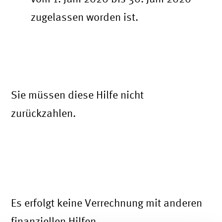
zugelassen worden ist.
Muss ich die Leistungen des
Schutzschirms für Physiotherapeuten
zurückzahlen?
Sie müssen diese Hilfe nicht
zurückzahlen.
Beeinflussen Leistungen des
Schutzschirms für Physiotherapeuten
Ansprüche auf andere Leistungen wie
das Kurzarbeitergeld?
Es erfolgt keine Verrechnung mit anderen
finanziellen Hilfen.