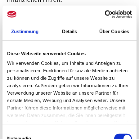
Ansprüche der Praxen auf Zahlung von
Kurzarbeitergeld werden durch die
Zustimmung
Details
Über Cookies
Ausgleichszahlung nicht berührt.
Diese Webseite verwendet Cookies
Wie beantrage ich den Schutzschirm für
Physiotherapeuten?
Wir verwenden Cookies, um Inhalte und Anzeigen zu
personalisieren, Funktionen für soziale Medien anbieten
zu können und die Zugriffe auf unsere Website zu
Die genauen Details zum
analysieren. Außerdem geben wir Informationen zu Ihrer
Antragsformular und zu den konkreten
Verwendung unserer Website an unsere Partner für
soziale Medien, Werbung und Analysen weiter. Unsere
Umsetzungsschritten muss der GKV-
Partner führen diese Informationen möglicherweise mit
Spitzenverband nun bestimmen. Diese
weiteren Daten zusammen, die Sie ihnen bereitgestellt
haben oder die sie im Rahmen Ihrer Nutzung der Dienste
Regelungen müssen spätestens am 15.
gesammelt haben.
Einwilligungsauswahl
Mai 2020 vorliegen.
Notwendig