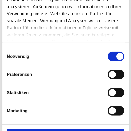
unterliegen sie dem sogenannten
analysieren. Außerdem geben wir Informationen zu Ihrer
Verwendung unserer Website an unsere Partner für
Progressionsvorbehalt. Das bedeutet,
soziale Medien, Werbung und Analysen weiter. Unsere
dass im Rahmen der
Partner führen diese Informationen möglicherweise mit
weiteren Daten zusammen, die Sie ihnen bereitgestellt
Einkommensteuererklärung die in
haben oder die sie im Rahmen Ihrer Nutzung der Dienste
Deutschland erzielten Einkünfte mit dem
gesammelt haben.
Einwilligungsauswahl
Notwendig
Steuersatz besteuert werden, der sich
auch unter Berücksichtigung dieser
Präferenzen
steuerfreien ausländischen Einkünfte
ergibt.
Statistiken
Marketing
Grenzgänger-Regelung je nach
Nachbarland unterschiedlich