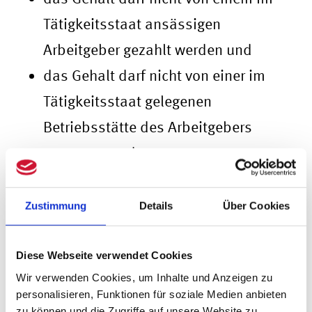
Tätigkeitsstaat ansässigen
Arbeitgeber gezahlt werden und
das Gehalt darf nicht von einer im
Tätigkeitsstaat gelegenen
Betriebsstätte des Arbeitgebers
getragen werden.
Greifen die oben genannten Ausnahmen
Zustimmung
Details
Über Cookies
nicht, unterliegen die Einkünfte im
Tätigkeitsstaat der Besteuerung.
Diese Webseite verwendet Cookies
Deutschland wird diese zwar
Wir verwenden Cookies, um Inhalte und Anzeigen zu
personalisieren, Funktionen für soziale Medien anbieten
grundsätzlich steuerfrei stellen, jedoch
zu können und die Zugriffe auf unsere Website zu