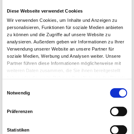
31.12.2019 in Schwierigkeiten, hat
Diese Webseite verwendet Cookies
diesen Status allerdings bis zum
Wir verwenden Cookies, um Inhalte und Anzeigen zu
Zeitpunkt der Antragstellung wieder
personalisieren, Funktionen für soziale Medien anbieten
zu können und die Zugriffe auf unsere Website zu
überwunden (z.B. Kapitalerhöhung durch
analysieren. Außerdem geben wir Informationen zu Ihrer
Verwendung unserer Website an unsere Partner für
Darlehensumwandlung oder
soziale Medien, Werbung und Analysen weiter. Unsere
Einzahlungen der Gesellschafter), kann
Partner führen diese Informationen möglicherweise mit
weiteren Daten zusammen, die Sie ihnen bereitgestellt
ein Antrag auf Überbrückungshilfe
haben oder die sie im Rahmen Ihrer Nutzung der Dienste
gestellt werden.
gesammelt haben.
Einwilligungsauswahl
Notwendig
Zweite Ausnahme:
Präferenzen
Für kleine und mittelständische
Unternehmen
Statistiken