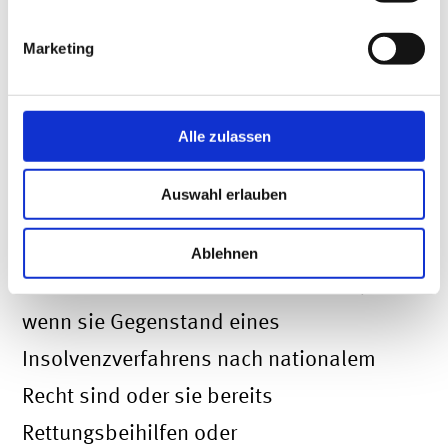
mit weniger als 50 Beschäftigten und
Marketing
einem Jahresumsatz und/oder
einer Jahresbilanzsumme von
Alle zulassen
weniger als 10 Millionen Euro
Auswahl erlauben
gilt die Beachtung des Verlustes des
halben Stammkapitals unabhängig von
Ablehnen
der Dauer ihres Bestehens nur dann,
wenn sie Gegenstand eines
Insolvenzverfahrens nach nationalem
Recht sind oder sie bereits
Rettungsbeihilfen oder