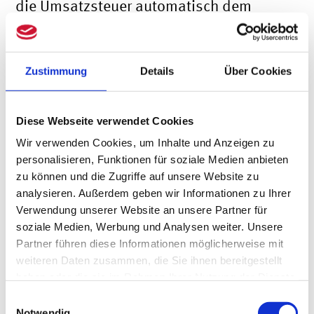
die Umsatzsteuer automatisch dem
Sammelkonto für Umsatzsteuer
gutgeschrieben und in der Umsatzsteuer-
Zustimmung
Details
Über Cookies
Voranmeldung in der Zeile 28 (Kennziffer
35) ausgewiesen wird.
Diese Webseite verwendet Cookies
Wir verwenden Cookies, um Inhalte und Anzeigen zu
Umsätze, die vor dem 1. Juli 2020
personalisieren, Funktionen für soziale Medien anbieten
ausgeführt wurden und die zu 19% bzw.
zu können und die Zugriffe auf unsere Website zu
analysieren. Außerdem geben wir Informationen zu Ihrer
7% erfolgen, können über die
zusätzliche
Verwendung unserer Website an unsere Partner für
Angabe des Leistungsdatums
ebenfalls
soziale Medien, Werbung und Analysen weiter. Unsere
Partner führen diese Informationen möglicherweise mit
auf den bekannten Erlöskonten erfasst
weiteren Daten zusammen, die Sie ihnen bereitgestellt
werden.
haben oder die sie im Rahmen Ihrer Nutzung der Dienste
gesammelt haben.
Einwilligungsauswahl
Notwendig