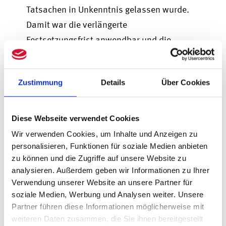
Tatsachen in Unkenntnis gelassen wurde.
Damit war die verlängerte
Festsetzungsfrist anwendbar und die
nachträgliche Steuerfestsetzung noch
möglich.
Zustimmung
Details
Über Cookies
Warum das Urteil für die
Praxis wichtig ist
Diese Webseite verwendet Cookies
Wir verwenden Cookies, um Inhalte und Anzeigen zu
Die Entscheidung hat Bedeutung weit über
personalisieren, Funktionen für soziale Medien anbieten
den konkreten Einzelfall hinaus.
zu können und die Zugriffe auf unsere Website zu
analysieren. Außerdem geben wir Informationen zu Ihrer
Besonders relevant ist sie für
Verwendung unserer Website an unsere Partner für
Selbstanzeigen im Steuerstrafrecht.
soziale Medien, Werbung und Analysen weiter. Unsere
Partner führen diese Informationen möglicherweise mit
Eine strafbefreiende Selbstanzeige bei
weiteren Daten zusammen, die Sie ihnen bereitgestellt