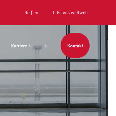
de
|
en
Ecovis weltweit
Karriere
Kontakt