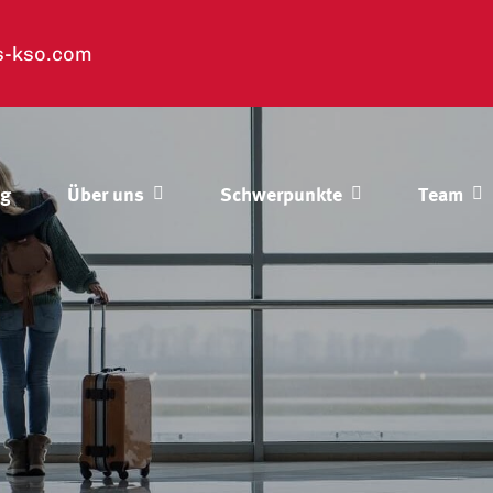
s-kso.com
og
Über uns
Schwerpunkte
Team