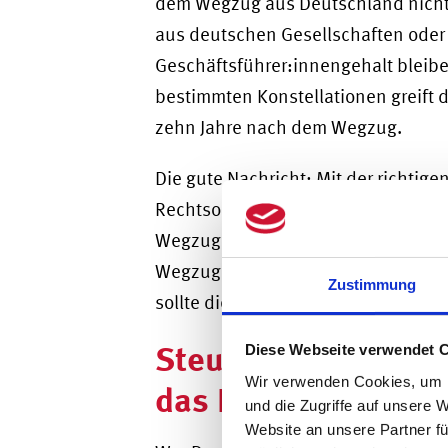
dem Wegzug aus Deutschland nicht
aus deutschen Gesellschaften oder 
Geschäftsführer:innengehalt bleiben
bestimmten Konstellationen greift 
zehn Jahre nach dem Wegzug.
Die gute Nachricht: Mit der richtig
Rechtsordnung bietet durchaus Ges
Wegzugsbesteuerung zu reduzieren 
Wegzugsbesteuerung zu vermeiden.
Zustimmung
sollte diese Fragen daher frühzeitig
Steuern beim Umzu
Diese Webseite verwendet 
Wir verwenden Cookies, um I
das Finanzamt mit
und die Zugriffe auf unsere 
Website an unsere Partner fü