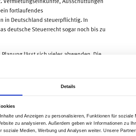
. Vermietungseinkünfte, Ausschüttungen
ein fortlaufendes
 in Deutschland steuerpflichtig. In
das deutsche Steuerrecht sogar noch bis zu
en Planung lässt sich vieles abwenden. Die
taltungsmöglichkeiten, um die
oder in bestimmten Fällen die
 Wer einen Wegzug ins Ausland erwägt,
Details
 und strukturiert angehen.
g ins Ausland: Warum
Cookies
nhalte und Anzeigen zu personalisieren, Funktionen für soziale
wandert
Website zu analysieren. Außerdem geben wir Informationen zu I
r soziale Medien, Werbung und Analysen weiter. Unsere Partner