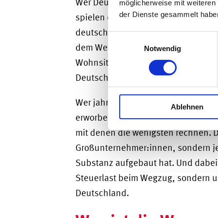
Wer Deutschland verlässt, tut das 
möglicherweise mit weiteren
der Dienste gesammelt habe
spielen dabei oft eine zentrale Rol
deutsche Steuerrecht folgt Auswand
Einwilligungsauswahl
dem Wegzug. Denn dieses knüpft St
Notwendig
Wohnsitz, sondern auch an Vermöge
Deutschland verwurzelt sind.
Wer jahrelang ein Unternehmen auf
Ablehnen
erworben hat, steht beim Wegzug in
mit denen die wenigsten rechnen. Da
Großunternehmer:innen, sondern jed
Substanz aufgebaut hat. Und dabei 
Steuerlast beim Wegzug, sondern um
Deutschland.