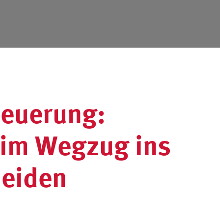
euerung:
beim Wegzug ins
meiden