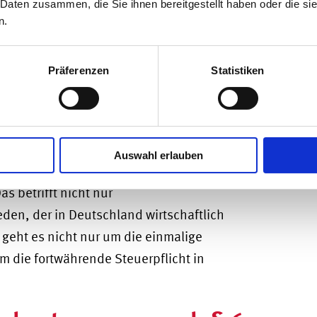
selten ohne Grund. Steuerliche Überlegungen
 Daten zusammen, die Sie ihnen bereitgestellt haben oder die s
n.
le. Was viele dabei unterschätzen: Das
er:innen in vielen Punkten noch Jahre nach
eueransprüche nicht allein an den
Präferenzen
Statistiken
n, Beteiligungen und Einkünfte, die in
gebaut, Anteile gehalten oder Immobilien
Auswahl erlauben
s Ausland vor steuerlichen Verpflichtungen,
s betrifft nicht nur
en, der in Deutschland wirtschaftlich
geht es nicht nur um die einmalige
 die fortwährende Steuerpflicht in