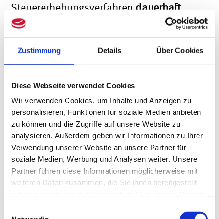
Steuererhebungsverfahren
dauerhaft
und zinslos gestundet
werden –
unabhängig davon, ob sie bereits
Zustimmung
Details
Über Cookies
gezahlt wurde.
Diese Webseite verwendet Cookies
Das bedeutet: Selbst wer die
Wir verwenden Cookies, um Inhalte und Anzeigen zu
Wegzugssteuer bereits entrichtet hat,
personalisieren, Funktionen für soziale Medien anbieten
zu können und die Zugriffe auf unsere Website zu
kann rückwirkend eine zinslose
analysieren. Außerdem geben wir Informationen zu Ihrer
Stundung beantragen und erhält ggf.
Verwendung unserer Website an unsere Partner für
soziale Medien, Werbung und Analysen weiter. Unsere
sogar eine verzinste Erstattung der
Partner führen diese Informationen möglicherweise mit
entrichteten Steuer – sofern keine
weiteren Daten zusammen, die Sie ihnen bereitgestellt
haben oder die sie im Rahmen Ihrer Nutzung der Dienste
Zahlungsverjährung eingetreten ist.
gesammelt haben.
Einwilligungsauswahl
Notwendig