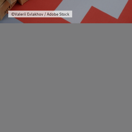
©Valerii Evlakhov / Adobe Stock
Schwerpunkt
Team
Karriere