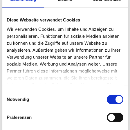
Wettbewerbsverbot einzuhalten.
Arbeitgeber:innen können auch
Diese Webseite verwendet Cookies
Sachleistungen wie beispielsweise einen
Wir verwenden Cookies, um Inhalte und Anzeigen zu
Dienstwagen und variable Vergütungen
personalisieren, Funktionen für soziale Medien anbieten
in die Karenzentschädigung einbeziehen.
zu können und die Zugriffe auf unsere Website zu
analysieren. Außerdem geben wir Informationen zu Ihrer
Deshalb müssen Arbeitnehmer:innen
Verwendung unserer Website an unsere Partner für
soziale Medien, Werbung und Analysen weiter. Unsere
ihre Vorgesetzten über die erzielten
Partner führen diese Informationen möglicherweise mit
Einkünfte informieren – auch nach
weiteren Daten zusammen, die Sie ihnen bereitgestellt
haben oder die sie im Rahmen Ihrer Nutzung der Dienste
Beendigung des Arbeitsverhältnisses.
gesammelt haben.
Einwilligungsauswahl
Notwendig
Arbeitgeber:innen setzen diese jedoch
oft nicht in der erforderlichen Höhe an
Präferenzen
und die betreffende Klausel ist