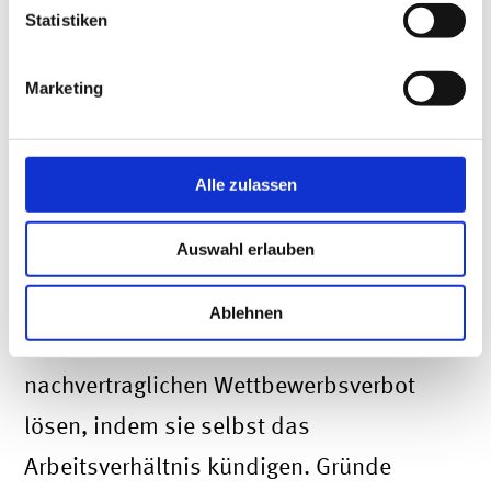
unwirksam. Arbeitnehmer:innen können
Statistiken
dann frei über die Einhaltung des
Marketing
Wettbewerbsverbots gegen
Entschädigung entscheiden.
Alle zulassen
Wie können sich
Arbeitnehmer:innen vom
Auswahl erlauben
Wettbewerbsverbot lösen?
Ablehnen
Arbeitnehmer:innen können sich vom
nachvertraglichen Wettbewerbsverbot
lösen, indem sie selbst das
Arbeitsverhältnis kündigen. Gründe