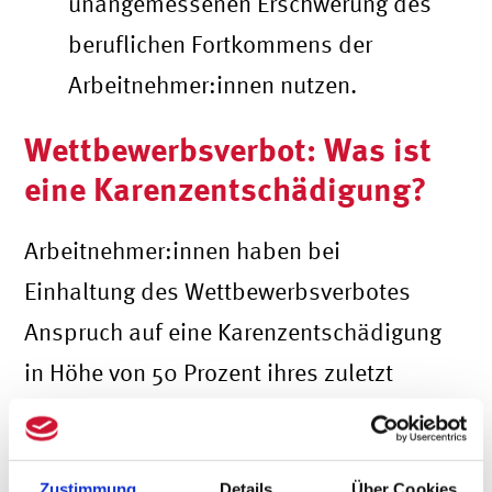
unangemessenen Erschwerung des
beruflichen Fortkommens der
Arbeitnehmer:innen nutzen.
Wettbewerbsverbot: Was ist
eine Karenzentschädigung?
Arbeitnehmer:innen haben bei
Einhaltung des Wettbewerbsverbotes
Anspruch auf eine Karenzentschädigung
in Höhe von 50 Prozent ihres zuletzt
bezogenen Bruttogehalts. Diese
Entschädigung dient dazu, das
Zustimmung
Details
Über Cookies