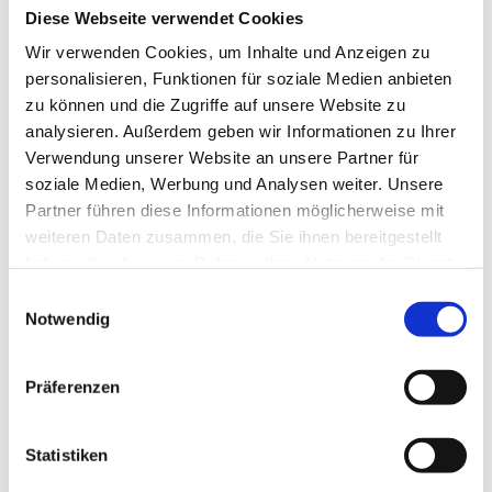
Anwendung findet, ist die Richtung der
Diese Webseite verwendet Cookies
von der Betriebsgesellschaft erbrachten
Wir verwenden Cookies, um Inhalte und Anzeigen zu
Leistungen unerheblich. Selbst dann,
personalisieren, Funktionen für soziale Medien anbieten
zu können und die Zugriffe auf unsere Website zu
wenn eine Besitzgesellschaft das
analysieren. Außerdem geben wir Informationen zu Ihrer
Grundstück der Betriebsgesellschaft zur
Verwendung unserer Website an unsere Partner für
Verfügung stellt und die
soziale Medien, Werbung und Analysen weiter. Unsere
Betriebsgesellschaft dieses nahezu
Partner führen diese Informationen möglicherweise mit
weiteren Daten zusammen, die Sie ihnen bereitgestellt
ausschließlich für Leistungen zugunsten
haben oder die sie im Rahmen Ihrer Nutzung der Dienste
der Besitzgesellschaft einsetzt, bleibt die
gesammelt haben.
Einwilligungsauswahl
Nutzung des Grundstücks am allgemeinen
Notwendig
Wirtschaftsverkehr ausgerichtet – sofern
die Betriebsgesellschaft darüber hinaus
Präferenzen
auch mit weiteren Leistungen am Markt
auftritt. Die Besitzgesellschaft ist damit
Statistiken
mehr als nur Vermögensverwalterin, sie