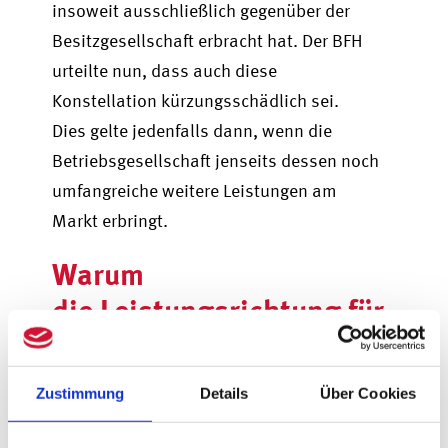
insoweit ausschließlich gegenüber der
Besitzgesellschaft erbracht hat. Der BFH
urteilte nun, dass auch diese
Konstellation kürzungsschädlich sei.
Dies gelte jedenfalls dann, wenn die
Betriebsgesellschaft jenseits dessen noch
umfangreiche weitere Leistungen am
Markt erbringt.
Warum
die Leistungsrichtung für
den BFH irrelevant ist
Zustimmung
Details
Über Cookies
Der BFH macht unmissverständlich klar:
Bei der Frage, ob die erweiterte Kürzung