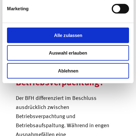
partizipiert über die wirtschaftliche
Marketing
Verflechtung mit der Betriebsgesellschaft
aktiv an deren Wertschöpfung.
Alle zulassen
Worin unterscheidet
sich die
Auswahl erlauben
Betriebsaufspaltung von
der
Ablehnen
Betriebsverpachtung?
Der BFH differenziert im Beschluss
ausdrücklich zwischen
Betriebsverpachtung und
Betriebsaufspaltung. Während in engen
Ausnahmefällen eine