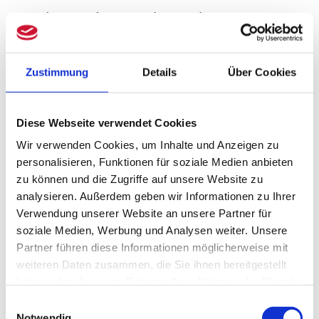
Das besagt im Grundsatz, dass
Einnahmen erst bei Geldeingang und
Betriebsausgaben bei der Zahlung
Zustimmung
Details
Über Cookies
berücksichtigt werden. Beim Kauf einer
Kryptowährung könnte dieses Prinzip
Diese Webseite verwendet Cookies
Wir verwenden Cookies, um Inhalte und Anzeigen zu
dazu führen, dass die Kaufpreiszahlung
personalisieren, Funktionen für soziale Medien anbieten
beim Erwerb von Kryptowährungen als
zu können und die Zugriffe auf unsere Website zu
analysieren. Außerdem geben wir Informationen zu Ihrer
sofort abzugsfähige Betriebsausgabe Ihr
Verwendung unserer Website an unsere Partner für
Betriebsergebnis mindert. Anders als in
soziale Medien, Werbung und Analysen weiter. Unsere
Partner führen diese Informationen möglicherweise mit
der Bilanz werden Bitcoin und Co. bei der
weiteren Daten zusammen, die Sie ihnen bereitgestellt
Einnahmenüberschussrechnung nämlich
haben oder die sie im Rahmen Ihrer Nutzung der Dienste
gesammelt haben.
Einwilligungsauswahl
nicht als Umlaufvermögen aktiviert.
Notwendig