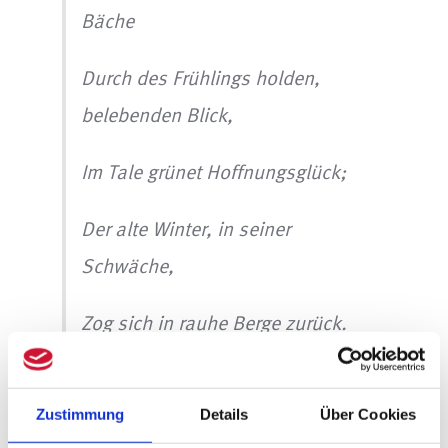
Bäche
Durch des Frühlings holden,
belebenden Blick,
Im Tale grünet Hoffnungsglück;
Der alte Winter, in seiner
Schwäche,
Zog sich in rauhe Berge zurück.
Von dort her sendet er, fliehend,
nur
Zustimmung
Details
Über Cookies