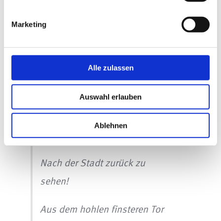
Doch an Blumen fehlts im
Marketing
Revier,
Alle zulassen
Sie nimmt geputzte Menschen
dafür.
Auswahl erlauben
Kehre dich um, von diesen
Ablehnen
Höhen
Nach der Stadt zurück zu
sehen!
Aus dem hohlen finsteren Tor