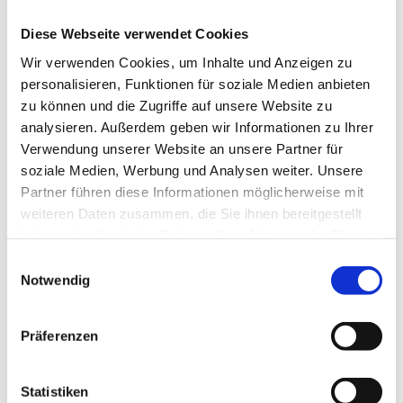
Ohnmächtige Schauer körnigen
Diese Webseite verwendet Cookies
Eises
Wir verwenden Cookies, um Inhalte und Anzeigen zu
personalisieren, Funktionen für soziale Medien anbieten
In Streifen über die grünende
zu können und die Zugriffe auf unsere Website zu
analysieren. Außerdem geben wir Informationen zu Ihrer
Flur.
Verwendung unserer Website an unsere Partner für
soziale Medien, Werbung und Analysen weiter. Unsere
Aber die Sonne duldet kein
Partner führen diese Informationen möglicherweise mit
weiteren Daten zusammen, die Sie ihnen bereitgestellt
Weißes,
haben oder die sie im Rahmen Ihrer Nutzung der Dienste
gesammelt haben.
Einwilligungsauswahl
Überall regt sich Bildung und
Notwendig
Streben,
Präferenzen
Alles will sie mit Farben
Statistiken
beleben;