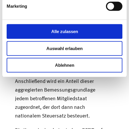
Unternehmen berechnen ihren
Marketing
steuerlichen Gewinn nach einem
einheitlichen Regelwerk (auf Basis ihrer
handelsrechtlichen Abschlüsse). Diese
Alle zulassen
Einzelbemessungsgrundlagen werden zu
einer einzigen, EU-weiten
Auswahl erlauben
Bemessungsgrundlage
zusammengerechnet. Verluste können
Ablehnen
gruppenintern verrechnet werden.
Anschließend wird ein Anteil dieser
aggregierten Bemessungsgrundlage
jedem betroffenen Mitgliedstaat
zugeordnet, der dort dann nach
nationalem Steuersatz besteuert.