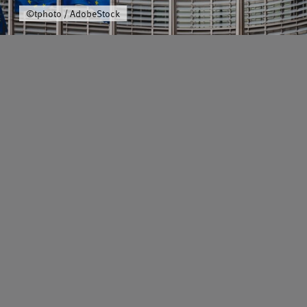
Über uns
©tphoto / AdobeStock
Schwerpunkt
Team
Karriere