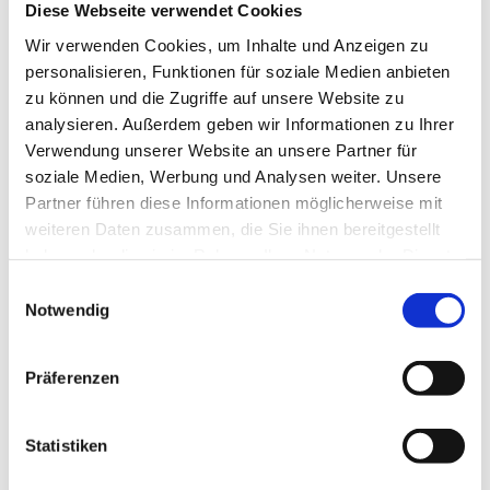
Diese Webseite verwendet Cookies
Körperschaftsteuer großer
Wir verwenden Cookies, um Inhalte und Anzeigen zu
Unternehmensgruppen. Ziel ist weniger
personalisieren, Funktionen für soziale Medien anbieten
Compliance-Aufwand für europaweit
zu können und die Zugriffe auf unsere Website zu
tätige Unternehmensgruppen, mehr
analysieren. Außerdem geben wir Informationen zu Ihrer
Rechtssicherheit und ein einheitlicher
Verwendung unserer Website an unsere Partner für
soziale Medien, Werbung und Analysen weiter. Unsere
Ansatz zur Ermittlung der
Partner führen diese Informationen möglicherweise mit
Steuerbemessungsgrundlage innerhalb
weiteren Daten zusammen, die Sie ihnen bereitgestellt
der EU.
haben oder die sie im Rahmen Ihrer Nutzung der Dienste
gesammelt haben.
Einwilligungsauswahl
Wie funktioniert das
Notwendig
BEFIT-Modell?
Präferenzen
BEFIT ist ein Vorschlag für eine Richtlinie
der EU. Die Kernidee: alle in derselben
Statistiken
„BEFIT-Gruppe" zusammengefassten