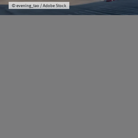
© evening_tao / Adobe Stock
Schwerpunkt
Team
Karriere