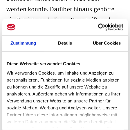
werden konnte
. Darüber hinaus gehörte
ein Betrieb nach dieser Vorschrift auch
zu einem Konzern, wenn seine Finanz-
und Geschäftspolitik mit einem oder
Zustimmung
Details
Über Cookies
mehreren anderen Betrieben einheitlich
bestimmt werden konnte. Somit galten
Diese Webseite verwendet Cookies
Holdingstrukturen, die keinen
Wir verwenden Cookies, um Inhalte und Anzeigen zu
personalisieren, Funktionen für soziale Medien anbieten
Konzernabschluss erstellten, aber einen
zu können und die Zugriffe auf unsere Website zu
analysieren. Außerdem geben wir Informationen zu Ihrer
Konzernabschluss erstellen konnten,
Verwendung unserer Website an unsere Partner für
zum Privilegierungskreis des § 13b Abs.
soziale Medien, Werbung und Analysen weiter. Unsere
Partner führen diese Informationen möglicherweise mit
4 Nr. 1 S. 2 Buchst. c).
weiteren Daten zusammen, die Sie ihnen bereitgestellt
haben oder die sie im Rahmen Ihrer Nutzung der Dienste