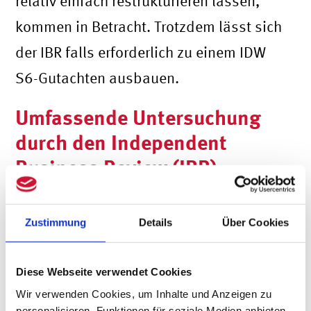
relativ einfach restrukturieren lassen,
kommen in Betracht. Trotzdem lässt sich
der IBR falls erforderlich zu einem IDW
S6-Gutachten ausbauen.
Umfassende Untersuchung
durch den Independent
Business Review (IBR)
Der Independent Business Review (IBR)
Zustimmung
Details
Über Cookies
geht tief in die Analyse. Er berücksichtigt
alle relevanten Aspekte, die das
Diese Webseite verwendet Cookies
Unternehmen beeinflussen. Dazu
Wir verwenden Cookies, um Inhalte und Anzeigen zu
gehören rechtliche, organisatorische,
personalisieren, Funktionen für soziale Medien anbieten