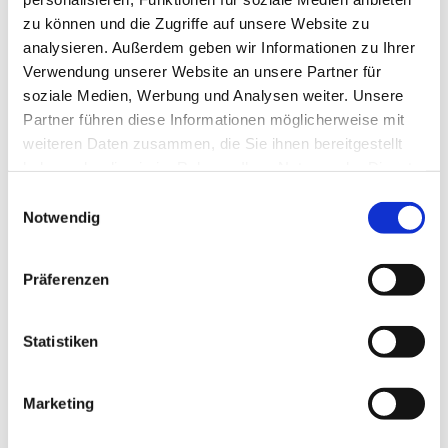
zu können und die Zugriffe auf unsere Website zu
strategische, technische und steuerliche
analysieren. Außerdem geben wir Informationen zu Ihrer
Aspekte. Diese umfassende
Verwendung unserer Website an unsere Partner für
soziale Medien, Werbung und Analysen weiter. Unsere
Untersuchung ermöglicht es, ein
Partner führen diese Informationen möglicherweise mit
vollständiges Bild des Unternehmens zu
weiteren Daten zusammen, die Sie ihnen bereitgestellt
haben oder die sie im Rahmen Ihrer Nutzung der Dienste
zeichnen und potenzielle Risiken und
gesammelt haben.
Einwilligungsauswahl
Chancen zu identifizieren.
Notwendig
Was sind Bewertungspunkte
Präferenzen
im Independent Business
Review (IBR)?
Statistiken
Der IBR ist umfassend und detailliert. Er
Marketing
betrachtet eine Vielzahl von Punkten