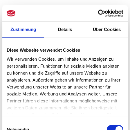
diese Regelung im Regelfall nicht greift.
Wann eine Gewerblichkeit droht, können
Sie in einem unser weiteren Blogbeiträge
Zustimmung
Details
Über Cookies
nachlesen. (
Gewerblichkeit bei
freiberuflicher Mitunternehmerschaft)
Diese Webseite verwendet Cookies
Wir verwenden Cookies, um Inhalte und Anzeigen zu
Gerade für (Zahn-)Ärzte und andere
personalisieren, Funktionen für soziale Medien anbieten
zu können und die Zugriffe auf unsere Website zu
Freiberufler, die flexibel bleiben wollen,
analysieren. Außerdem geben wir Informationen zu Ihrer
Verwendung unserer Website an unsere Partner für
kann Leasing oder ein Modell des
soziale Medien, Werbung und Analysen weiter. Unsere
Gewerbeleasing für Freiberufler attraktiv
Partner führen diese Informationen möglicherweise mit
weiteren Daten zusammen, die Sie ihnen bereitgestellt
sein.
haben oder die sie im Rahmen Ihrer Nutzung der Dienste
gesammelt haben.
Welche steuerlichen Vorteile
Einwilligungsauswahl
Notwendig