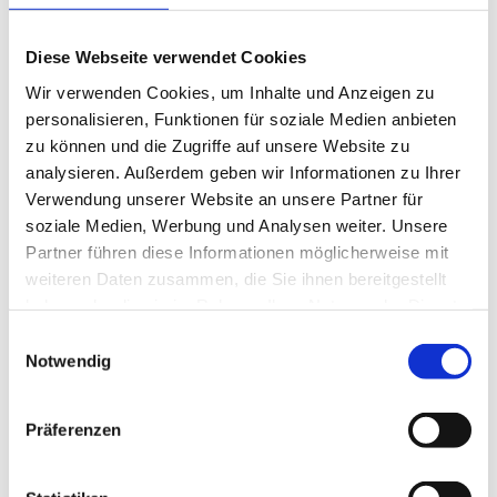
kann Person X Abschreibungen in Höhe
von 40.000 Euro pro Jahr geltend
Diese Webseite verwendet Cookies
Wir verwenden Cookies, um Inhalte und Anzeigen zu
machen (2 %). Dazu muss Person X
personalisieren, Funktionen für soziale Medien anbieten
100.000 Euro pro Jahr versteuern. Da die
zu können und die Zugriffe auf unsere Website zu
analysieren. Außerdem geben wir Informationen zu Ihrer
übrigen Einkünfte als ledige Person über
Verwendung unserer Website an unsere Partner für
60.000 Euro pro Jahr liegen, beträgt die
soziale Medien, Werbung und Analysen weiter. Unsere
Partner führen diese Informationen möglicherweise mit
Steuerbelastung 44,3 Prozent.
weiteren Daten zusammen, die Sie ihnen bereitgestellt
Dementsprechend muss Person X dem
haben oder die sie im Rahmen Ihrer Nutzung der Dienste
gesammelt haben.
Einwilligungsauswahl
Finanzamt jährlich 44.300 Euro
Notwendig
Einkommensteuer und
Solidaritätszuschlag überweisen.
Präferenzen
Hätte Person X die Immobilie über eine