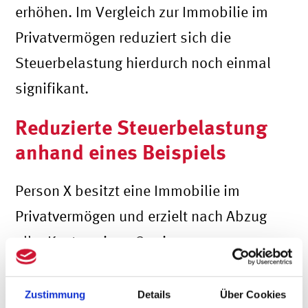
erhöhen. Im Vergleich zur Immobilie im
Privatvermögen reduziert sich die
Steuerbelastung hierdurch noch einmal
signifikant.
Reduzierte Steuerbelastung
anhand eines Beispiels
Person X besitzt eine Immobilie im
Privatvermögen und erzielt nach Abzug
aller Kosten einen Gewinn von 140.000
Euro. Die Anschaffungskosten haben
zwei Millionen Euro betragen. Daher
Zustimmung
Details
Über Cookies