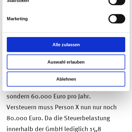
Statistiken
Kapitalgesellschaft erworben, stellt sich
Marketing
die Rechnung etwas anders dar. In
diesem Beispiel gehen wir davon aus,
dass Person X auch die erhöhten
Alle zulassen
Abschreibungen in Höhe von drei Prozent
Auswahl erlauben
in Anspruch nehmen darf.
Dementsprechend betragen die
Ablehnen
Abschreibungen daher nicht 40.000 Euro
sondern 60.000 Euro pro Jahr.
Versteuern muss Person X nun nur noch
80.000 Euro. Da die Steuerbelastung
innerhalb der GmbH lediglich 15,8