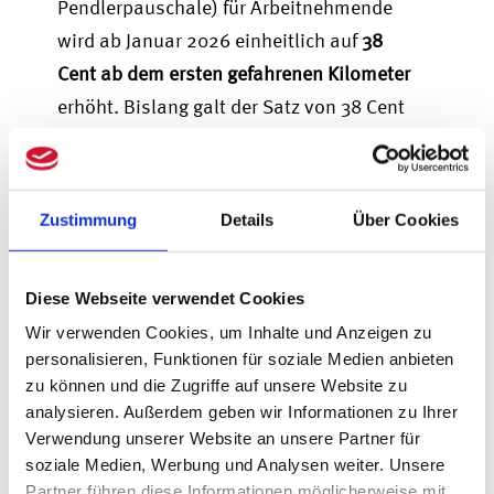
Pendlerpauschale) für Arbeitnehmende
wird ab Januar 2026 einheitlich auf
38
Cent ab dem
ersten
gefahrenen Kilometer
erhöht. Bislang galt der Satz von 38 Cent
erst ab dem 21. Kilometer. Diese Änderung
zielt insbesondere darauf ab, die
Steuererleichterungen für Pendler:innen
Zustimmung
Details
Über Cookies
zu verbessern, angesichts der steigenden
Kraftstoffpreise und der allgemeinen
Diese Webseite verwendet Cookies
Lebenshaltungskosten.
Wir verwenden Cookies, um Inhalte und Anzeigen zu
Aktivrente 2026:
personalisieren, Funktionen für soziale Medien anbieten
zu können und die Zugriffe auf unsere Website zu
Steuerfreies Einkommen
analysieren. Außerdem geben wir Informationen zu Ihrer
für arbeitende Rentner
Verwendung unserer Website an unsere Partner für
soziale Medien, Werbung und Analysen weiter. Unsere
Partner führen diese Informationen möglicherweise mit