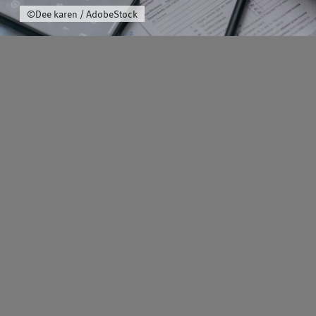
©Dee karen / AdobeStock
Schwerpunkt
Team
Karriere