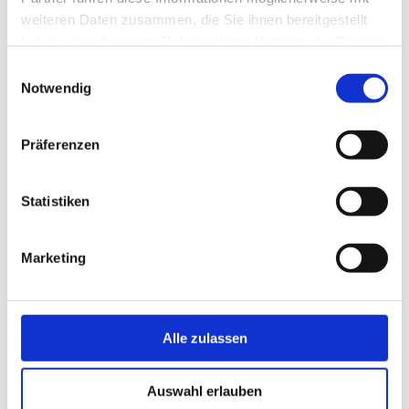
Ab 2026 können Rentner:innen von der
weiteren Daten zusammen, die Sie ihnen bereitgestellt
sogenannten Aktivrente profitieren. Wer
haben oder die sie im Rahmen Ihrer Nutzung der Dienste
im Alter, also konkret über die
gesammelt haben.
Einwilligungsauswahl
Regelaltersgrenze hinaus, weiterarbeitet,
Notwendig
kann 2.000 Euro steuerfrei im Monat
verdienen. Die Aktivrente gilt für
Präferenzen
Arbeitnehmer:innen, jedoch nicht für
Selbständige oder Beamte.
Statistiken
Umsatzsteuer in der
Marketing
Gastronomie sinkt ab
2026
Alle zulassen
Mit Wirkung zum 01.01.2026 gibt es in
Deutschland eine
Anpassung des
Auswahl erlauben