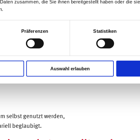
 Daten zusammen, die Sie ihnen bereitgestellt haben oder die s
enn die Immobilie selbst genutzt wird. Wer
n.
t hat, kann den Zuschuss-Antrag auch
 Zuschuss kommt jeder und jede, der oder die
Präferenzen
Statistiken
r Wohnung)
Auswahl erlauben
tum selbst genutzt werden,
riell beglaubigt.