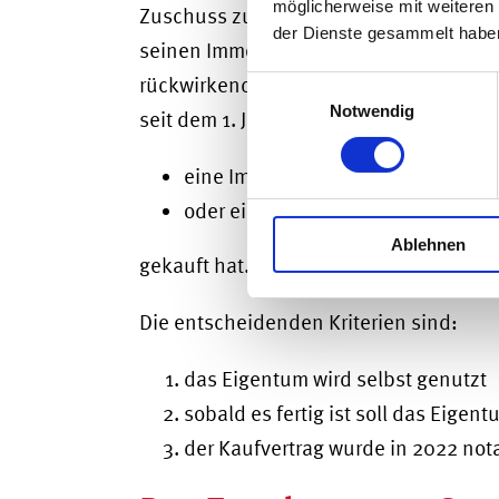
möglicherweise mit weiteren
Zuschuss zur Grunderwerbsteuer nur, w
der Dienste gesammelt habe
seinen Immobilienkauf bereits getätig
rückwirkend stellen. In den Genuss des
Einwilligungsauswahl
Notwendig
seit dem 1. Januar 2022
eine Immobilie (egal ob Haus ode
oder ein Grundstück
Ablehnen
gekauft hat.
Die entscheidenden Kriterien sind:
das Eigentum wird selbst genutzt
sobald es fertig ist soll das Eigen
der Kaufvertrag wurde in 2022 nota