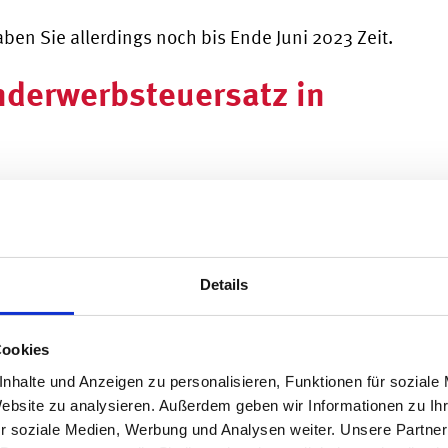
en Sie allerdings noch bis Ende Juni 2023 Zeit.
nderwerbsteuersatz in
werbsteuersatz mit 6,5 Prozent höher als in den
n liegt er beispielsweise bei nur 3,5 Prozent.
ersprechen der vorletzten Landtagswahlen
punktuell abfedern.
Details
rwerbsteuer unter
Cookies
etzungen
nhalte und Anzeigen zu personalisieren, Funktionen für soziale
Website zu analysieren. Außerdem geben wir Informationen zu I
Immobilienkäufer:innen im Jahr 2022 einen
r soziale Medien, Werbung und Analysen weiter. Unsere Partner