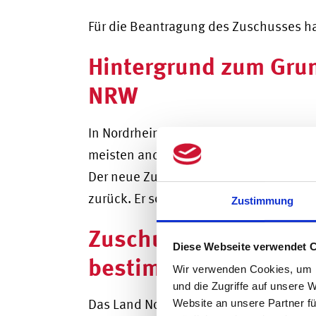
Für die Beantragung des Zuschusses hab
Hintergrund zum Gru
NRW
In Nordrhein-Westfalen ist der Grunder
meisten anderen Bundesländer. In Bayer
Der neue Zuschuss geht auf ein Wahlv
zurück. Er soll die Grunderwerbsteuer 
Zustimmung
Zuschuss zur Grunde
Diese Webseite verwendet 
bestimmten Vorauss
Wir verwenden Cookies, um I
und die Zugriffe auf unsere 
Das Land Nordrhein-Westfalen gewährt 
Website an unsere Partner fü