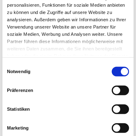
personalisieren, Funktionen für soziale Medien anbieten
zu können und die Zugriffe auf unsere Website zu
Wie Aktienverluste
analysieren. Außerdem geben wir Informationen zu Ihrer
bankenübergreifend berechnet
Verwendung unserer Website an unsere Partner für
soziale Medien, Werbung und Analysen weiter. Unsere
werden
Partner führen diese Informationen möglicherweise mit
weiteren Daten zusammen, die Sie ihnen bereitgestellt
Sollten Sie Aktiendepots bei
haben oder die sie im Rahmen Ihrer Nutzung der Dienste
gesammelt haben.
Einwilligungsauswahl
unterschiedlichen Banken unterhalten
Notwendig
und bei Bank A Gewinne erzielt haben,
während Sie bei Bank B Verluste
Präferenzen
hinnehmen mussten, sollten Sie bis zum
Statistiken
15. Dezember 2020 eine
Verlustbescheinigung beantragen.
Marketing