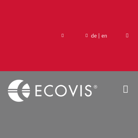
Zum
Inhalt
springen
de
|
en
Tog
Nav
Blog
Über uns