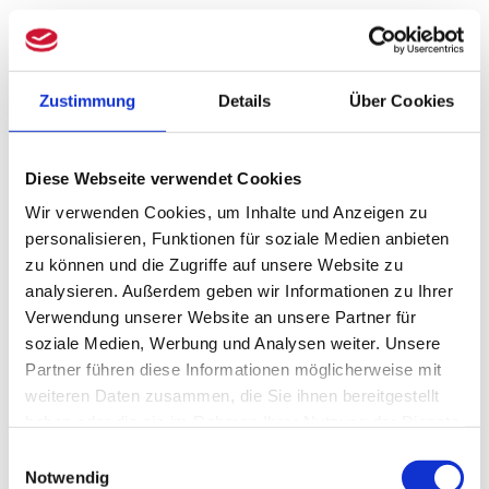
oder eine Erhöhung des Gebrauchswerts
dar.
Damit bleibt etwa der Austausch
veralteter Technik im Rahmen einer
Zustimmung
Details
Über Cookies
energetischen Modernisierung regelmäßig
Erhaltungsaufwand.
Diese Webseite verwendet Cookies
Welche Rolle spielt der
Wir verwenden Cookies, um Inhalte und Anzeigen zu
Dreijahreszeitraum bei
personalisieren, Funktionen für soziale Medien anbieten
zu können und die Zugriffe auf unsere Website zu
der steuerlichen
analysieren. Außerdem geben wir Informationen zu Ihrer
Einordnung?
Verwendung unserer Website an unsere Partner für
soziale Medien, Werbung und Analysen weiter. Unsere
Partner führen diese Informationen möglicherweise mit
Der Dreijahreszeitraum gewinnt an
weiteren Daten zusammen, die Sie ihnen bereitgestellt
Bedeutung: Für anschaffungsnahe
haben oder die sie im Rahmen Ihrer Nutzung der Dienste
Herstellungskosten gilt ein Zeitraum von
gesammelt haben.
Einwilligungsauswahl
Notwendig
drei Jahren nach Anschaffung. Innerhalb