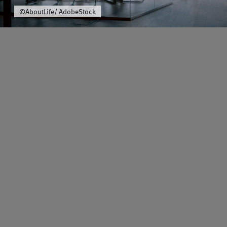
Über uns
©AboutLife/ AdobeStock
Schwerpunkt
Team
Karriere