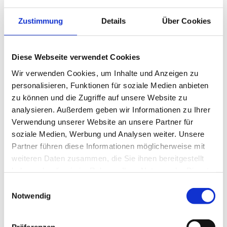
stark kritisiert. Sie führte
n
in der Praxis zu
Zustimmung
Details
Über Cookies
einer asymmetrischen Besteuerung:
Gewinne wurden sofort voll versteuert,
während Verluste oft nicht vollständig
Diese Webseite verwendet Cookies
geltend gemacht werden konnten. Dies
Wir verwenden Cookies, um Inhalte und Anzeigen zu
personalisieren, Funktionen für soziale Medien anbieten
widerspricht dem objektiven Nettoprinzip,
zu können und die Zugriffe auf unsere Website zu
das sicherstellen soll, dass nur der
analysieren. Außerdem geben wir Informationen zu Ihrer
tatsächliche wirtschaftliche Gewinn einer
Verwendung unserer Website an unsere Partner für
Besteuerung unterliegt.
soziale Medien, Werbung und Analysen weiter. Unsere
Partner führen diese Informationen möglicherweise mit
Das Finanzgericht Rheinland-Pfalz und der
weiteren Daten zusammen, die Sie ihnen bereitgestellt
haben oder die sie im Rahmen Ihrer Nutzung der Dienste
Bundesfinanzhof (BFH) äußerten
gesammelt haben.
Einwilligungsauswahl
erhebliche Zweifel an der
Notwendig
Verfassungsmäßigkeit dieser Regelung.
Als besonders problematisch wurde