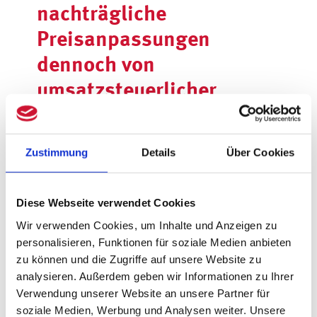
nachträgliche
Preisanpassungen
dennoch von
umsatzsteuerlicher
Relevanz sein?
Der EuGH wies ergänzend darauf hin, dass
Zustimmung
Details
Über Cookies
solche nachträglichen Preisanpassungen
zwar keine separate
Diese Webseite verwendet Cookies
umsatzsteuerpflichtige Dienstleistung
Wir verwenden Cookies, um Inhalte und Anzeigen zu
darstellen, aber gleichwohl
personalisieren, Funktionen für soziale Medien anbieten
umsatzsteuerliche Konsequenzen haben
zu können und die Zugriffe auf unsere Website zu
analysieren. Außerdem geben wir Informationen zu Ihrer
können: Werden die Verrechnungspreise
Verwendung unserer Website an unsere Partner für
nachträglich geändert, kann dies die
soziale Medien, Werbung und Analysen weiter. Unsere