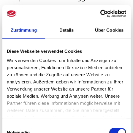
Akzeptierte Formate sind zum Beispiel
XRechnung, ZUGFeRD ab Version 2.0.1
oder Factur-X.
Zustimmung
Details
Über Cookies
Temporär sind auch sogenannte hybride
Diese Webseite verwendet Cookies
Formate, also etwa PDF-Dateien mit
Wir verwenden Cookies, um Inhalte und Anzeigen zu
personalisieren, Funktionen für soziale Medien anbieten
eingebettetem XML-Anhang (PDF/A-3),
zu können und die Zugriffe auf unsere Website zu
zulässig. Der Entwurf stellt nun
analysieren. Außerdem geben wir Informationen zu Ihrer
Verwendung unserer Website an unsere Partner für
allerdings klar: Diese Sonderregelung ist
soziale Medien, Werbung und Analysen weiter. Unsere
nur während der Übergangszeit erlaubt.
Partner führen diese Informationen möglicherweise mit
weiteren Daten zusammen, die Sie ihnen bereitgestellt
Spätestens nach deren Ablauf ist
haben oder die sie im Rahmen Ihrer Nutzung der Dienste
ausschließlich das strukturierte Format
gesammelt haben.
Einwilligungsauswahl
Notwendig