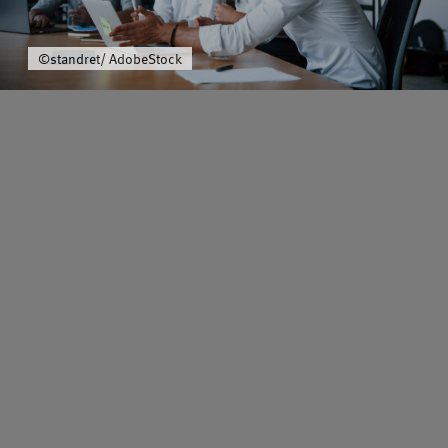
Über uns
©standret/ AdobeStock
Schwerpunkt
Team
Karriere