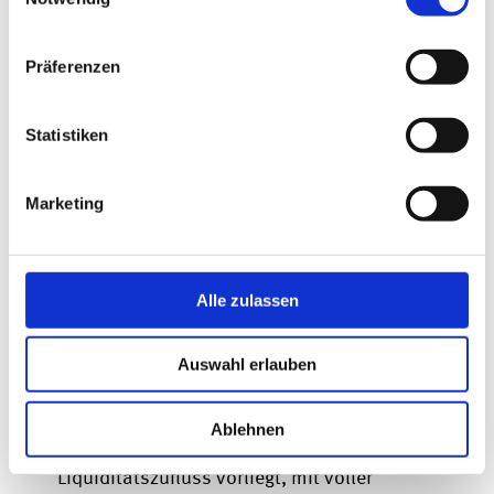
Wie funktioniert die
Präferenzen
Steuerstundung nach §
19a EStG?
Statistiken
Wenn ein Genussrecht lohnsteuerlich als
Marketing
begünstigte Vermögensbeteiligung
anerkannt wird, entsteht zwar der
geldwerte Vorteil im Zeitpunkt der
Alle zulassen
Zuteilung, die Lohnsteuer kann jedoch bis
zur Veräußerung oder sonstigen
Auswahl erlauben
Realisierung aufgeschoben werden. Damit
werden Mitarbeitende nicht schon beim
Ablehnen
Zuteilungszeitpunkt, an dem noch kein
Liquiditätszufluss vorliegt, mit voller