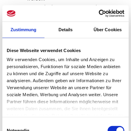
Zeitpunkt der Besteuerung und
Zustimmungsregelungen
: § 19a EStG
bietet Mechanismen zur
Zustimmung
Details
Über Cookies
Verschiebung der Lohnbesteuerung
bis zur Veräußerung/Realisation; in
Diese Webseite verwendet Cookies
der Regel ist eine Zustimmung des
Arbeitnehmers/der Arbeitnehmerin
Wir verwenden Cookies, um Inhalte und Anzeigen zu
personalisieren, Funktionen für soziale Medien anbieten
zur späteren Besteuerung
zu können und die Zugriffe auf unsere Website zu
erforderlich.
analysieren. Außerdem geben wir Informationen zu Ihrer
Verwendung unserer Website an unsere Partner für
Die konkrete Umsetzung ist
soziale Medien, Werbung und Analysen weiter. Unsere
einzelfallabhängig, daher empfiehlt sich
Partner führen diese Informationen möglicherweise mit
eine frühzeitige Abstimmung mit Ihren
weiteren Daten zusammen, die Sie ihnen bereitgestellt
haben oder die sie im Rahmen Ihrer Nutzung der Dienste
steuerlichen und rechtlichen
gesammelt haben.
Einwilligungsauswahl
Berater:innen und der Finanzverwaltung.
Notwendig