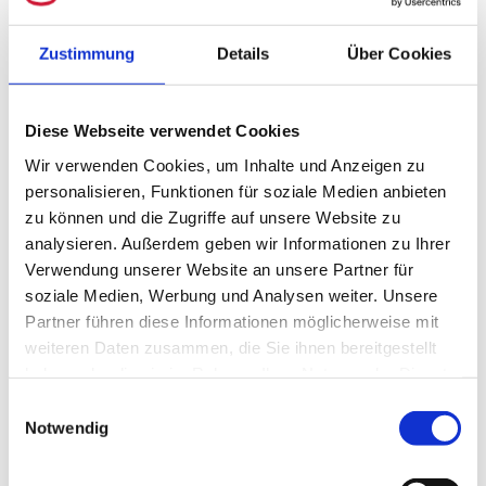
und
239 HGB
festgelegt sind. Die GoB
Zustimmung
Details
Über Cookies
sind ein grundlegendes Prinzip der
Rechnungslegung und umfassen
Diese Webseite verwendet Cookies
verschiedene Bilanzierungsgrundsätze,
Wir verwenden Cookies, um Inhalte und Anzeigen zu
personalisieren, Funktionen für soziale Medien anbieten
die sowohl formelle als auch materielle
zu können und die Zugriffe auf unsere Website zu
Aspekte betreffen. Die wichtigsten
analysieren. Außerdem geben wir Informationen zu Ihrer
Verwendung unserer Website an unsere Partner für
Bilanzierungsgrundsätze sind
soziale Medien, Werbung und Analysen weiter. Unsere
Vollständigkeit, Richtigkeit und Klarheit.
Partner führen diese Informationen möglicherweise mit
weiteren Daten zusammen, die Sie ihnen bereitgestellt
haben oder die sie im Rahmen Ihrer Nutzung der Dienste
Grundsatz der Vollständigkeit: Alle
gesammelt haben.
Einwilligungsauswahl
Vermögensgegenstände und
Notwendig
Schulden eines Unternehmens