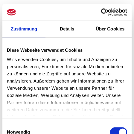
Praktische Hinweise für
Mandant:innen
Zustimmung
Details
Über Cookies
Gestaltung von Nießbrauchsrechten
:
Bei unentgeltlichen Übertragungen
Diese Webseite verwendet Cookies
sollte genau geprüft werden, welche
Wir verwenden Cookies, um Inhalte und Anzeigen zu
Rechte (z. B. Stimmrechte) beim
personalisieren, Funktionen für soziale Medien anbieten
zu können und die Zugriffe auf unsere Website zu
Nießbrauchsberechtigten verbleiben.
analysieren. Außerdem geben wir Informationen zu Ihrer
Dies entscheidet über die spätere
Verwendung unserer Website an unsere Partner für
Steuerbarkeit von Ablösezahlungen.
soziale Medien, Werbung und Analysen weiter. Unsere
Dokumentation ist entscheidend
:
Partner führen diese Informationen möglicherweise mit
weiteren Daten zusammen, die Sie ihnen bereitgestellt
Klare vertragliche Regelungen und
haben oder die sie im Rahmen Ihrer Nutzung der Dienste
Nachweise über die
gesammelt haben.
Einwilligungsauswahl
Eigentumsverhältnisse vermeiden
Notwendig