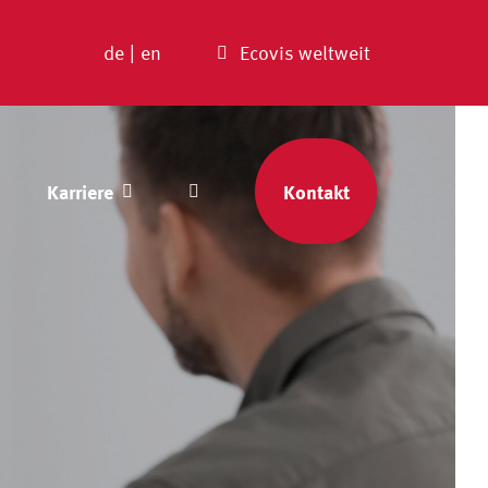
de
|
en
Ecovis weltweit
Karriere
Kontakt