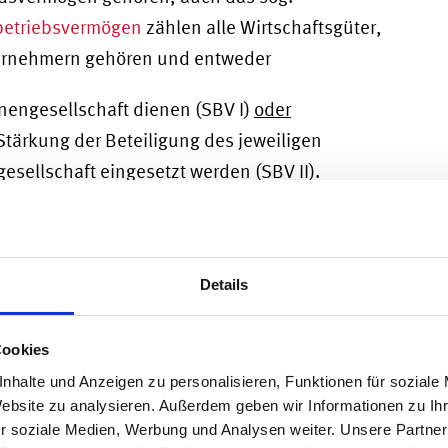
betriebsvermögen
zählen alle Wirtschaftsgüter,
ternehmern gehören und entweder
nengesellschaft dienen (SBV I)
oder
tärkung der Beteiligung des jeweiligen
sellschaft eingesetzt werden (SBV II).
erbetriebsvermögen bei
saufstellung
Details
e Steuerbefreiung für Unternehmensvermögen des
währen, wenn das Unternehmen zu mindestens
Cookies
. Zum Verwaltungsvermögen gehören u.a. gem.
nhalte und Anzeigen zu personalisieren, Funktionen für soziale
Website zu analysieren. Außerdem geben wir Informationen zu I
nzmittel, zu denen auch die Forderungen des
r soziale Medien, Werbung und Analysen weiter. Unsere Partner
er sog. 90%-Grenze vor der Verrechnung der im