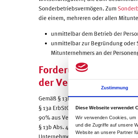
Sonderbetriebsvermögen. Zum
Sonder
die einem, mehreren oder allen Mitun
unmittelbar dem Betrieb der Perso
unmittelbar zur Begründung oder S
Mitunternehmers an der Personenge
Forderungen im Sond
der Verbundvermögen
Zustimmung
Gemäß § 13b Abs. 2 S. 2 ErbStG ist di
§ 13a ErbStG vollständig nicht zu ge
Diese Webseite verwendet 
90% aus Verwaltungsvermögen besteht
Wir verwenden Cookies, um I
und die Zugriffe auf unsere 
§ 13b Abs. 4 Nr. 5 ErbStG die sog. Fina
Website an unsere Partner fü
Unternehmens zählen. Da die Prüfung d