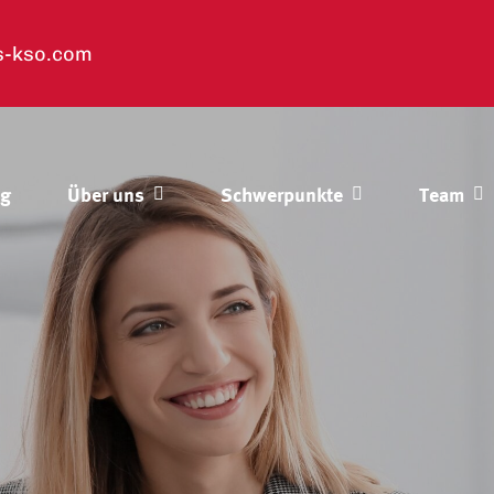
s-kso.com
og
Über uns
Schwerpunkte
Team