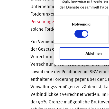
möglicherweise mit weiteren
Unternehmen enthaltenen Finanzmittel
der Dienste gesammelt habe
Forderungen des Mitunternehmers gege
Einwilligungsauswahl
Personengesellschaften
zu Problemen f
Notwendig
solche Forderungen im Sonderbetrieb
Zur Vermeidung von Benachteiligungen 
der Gesetzgeber für die Prüfung der 9
Ablehnen
Verrechnung von Forderungen und Verb
Verrechnung von Forderungen und Verbi
soweit eine der Positionen im SBV eines
enthaltene Forderung gegenüber der Ges
Verwaltungsvermögen zu zählen ist, ka
Verbindlichkeit verrechnet werden. Im 
der 90%-Grenze maßgebliche Bruttove