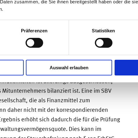
 Daten zusammen, die Sie ihnen bereitgestellt haben oder die s
 mit den vorhandenen Schulden erfolgt, können
n.
nüber der Gesellschaft bei
ühren. Im Regelfall hat der Mitunternehmer
Präferenzen
Statistiken
svermögen auszuweisen.
bei mehrstufigen Beteiligungsstrukturen hat
0%-Grenze grundsätzlich die konzerninterne
Auswahl erlauben
indlichkeiten zugelassen. Eine konzerninterne
ndlichkeiten ist allerdings ausgeschlossen,
 Mitunternehmers bilanziert ist. Eine im SBV
ellschaft, die als Finanzmittel zum
nn daher nicht mit der korrespondierenden
Ergebnis erhöht sich dadurch die für die Prüfung
rwaltungsvermögensquote. Dies kann im