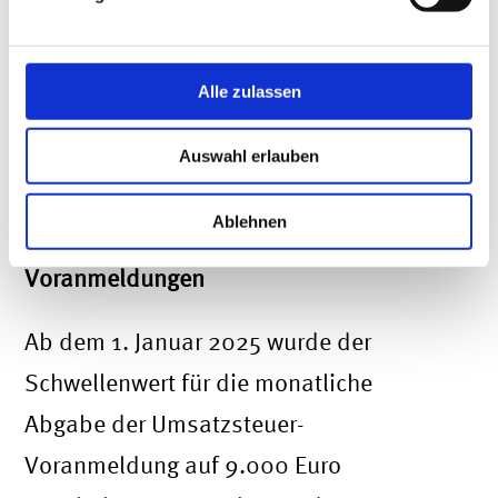
überschritten haben und
der
Gesamtumsatz im laufenden
Kalenderjahr darf nicht mehr als
Alle zulassen
100.000 Euro betragen.
Auswahl erlauben
Anhebung des Schwellenwerts für die
Ablehnen
monatliche Abgabe von Umsatzsteuer-
Voranmeldungen
Ab dem 1. Januar 2025 wurde der
Schwellenwert für die monatliche
Abgabe der Umsatzsteuer-
Voranmeldung auf 9.000 Euro