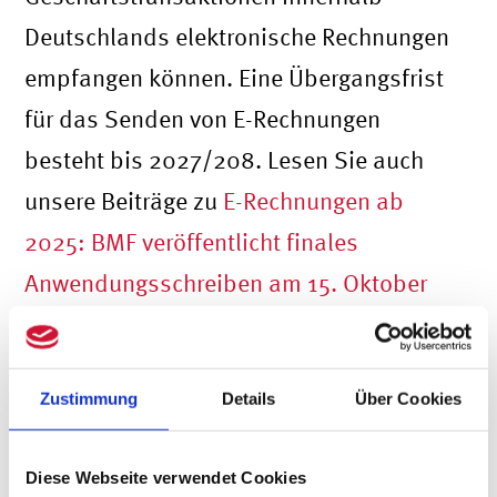
Deutschlands elektronische Rechnungen
empfangen können. Eine Übergangsfrist
für das Senden von E-Rechnungen
besteht bis 2027/208. Lesen Sie auch
unsere Beiträge zu
E-Rechnungen ab
2025: BMF veröffentlicht finales
Anwendungsschreiben am 15. Oktober
2024
und
E-Rechnungspflicht für
Vermieter:innen ab dem 01.01.2025:
Zustimmung
Details
Über Cookies
Was Sie jetzt wissen und vorbereiten
müssen
.
Diese Webseite verwendet Cookies