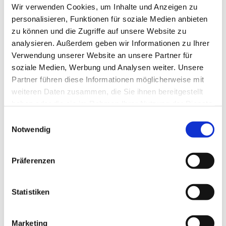
Kleinunternehmerregelung ausgeweitet
Wir verwenden Cookies, um Inhalte und Anzeigen zu
personalisieren, Funktionen für soziale Medien anbieten
Auch Unternehmer aus anderen EU-
zu können und die Zugriffe auf unsere Website zu
Staaten können ab 2025 die deutsche
analysieren. Außerdem geben wir Informationen zu Ihrer
Verwendung unserer Website an unsere Partner für
Kleinunternehmerregelung nutzen.
soziale Medien, Werbung und Analysen weiter. Unsere
Gleichzeitig wird ein neues
Partner führen diese Informationen möglicherweise mit
weiteren Daten zusammen, die Sie ihnen bereitgestellt
Meldeverfahren eingeführt. Lesen Sie
haben oder die sie im Rahmen Ihrer Nutzung der Dienste
gesammelt haben.
auch unseren detaillierten Beitrag
zur
Einwilligungsauswahl
Notwendig
Kleinunternehmerregelung ab 2025
. Seit
1.1.2025 gelten höhere Umsatzgrenzen.
Präferenzen
So dürfen die inländischen
Gesamtumsätze im vorangegangenen
Statistiken
Jahr den Betrag von 25.000 Euro nicht
Marketing